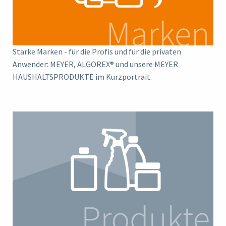
Starke Marken - für die Profis und für die privaten
Anwender: MEYER, ALGOREX® und unsere MEYER
HAUSHALTSPRODUKTE im Kurzportrait.