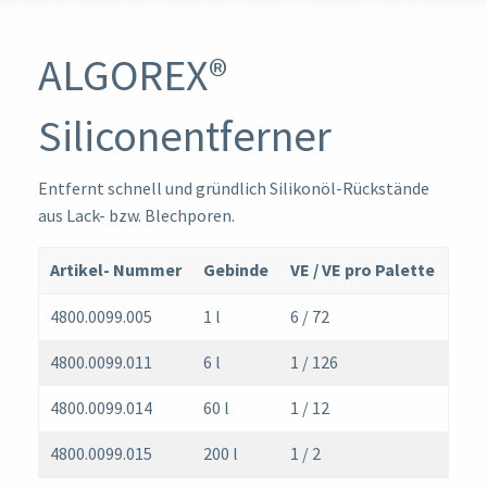
ALGOREX®
Siliconentferner
Entfernt schnell und gründlich Silikonöl-Rückstände
aus Lack- bzw. Blechporen.
Artikel- Nummer
Gebinde
VE / VE pro Palette
4800.0099.005
1 l
6 / 72
4800.0099.011
6 l
1 / 126
4800.0099.014
60 l
1 / 12
4800.0099.015
200 l
1 / 2